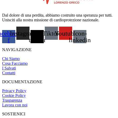
Dal dolore di una perdita, abbiamo costruito una speranza per tutti.
Unisciti alla nostra missione di cardioprotezione nazionale.
acebook-
Instagram
X-
Tiktok
Youtube
Icon-
f
twitter
linkedin
NAVIGAZIONE
Chi Siamo
Cosa Facciamo
I Salvati
Contatti
DOCUMENTAZIONE
Privacy Policy
Cookie Policy
Trasparenza
Lavora con noi
SOSTIENICI