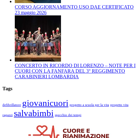
CORSO AGGIORNAMENTO USO DAE CERTIFICATO
23 maggio 2026
CONCERTO IN RICORDO DI LORENZO – NOTE PER I
CUORI CON LA FANFARA DEL 3° REGGIMENTO
CARABINIERI LOMBARDIA
Tags
giovanicuori
defibrillatore
progetto a scuola per la vita
progetto vita
salvabimbi
ragazzi
specchio dei tempi