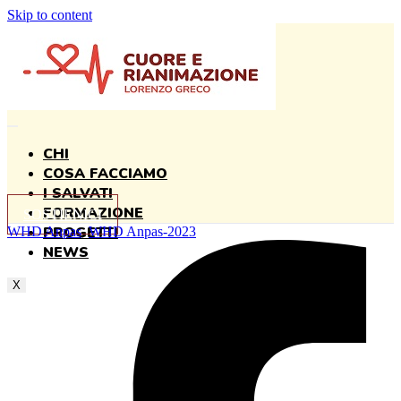
Skip to content
CHI
COSA FACCIAMO
I SALVATI
FORMAZIONE
SOSTIENICI
PROGETTI
WHD Anpas
,
WHD Anpas-2023
NEWS
X