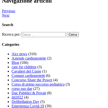
Navigazione articoli
Previous
Next
Search
Ricerca per:
Categories
Aicr news
(310)
Aziende cardioprotette
(2)
Blog
(106)
care for children
(3)
Cavalieri del Cuore
(1)
Comuni cardioprotetti
(6)
Concorso Share the Power
(4)
Corso di primo soccorso pediatrico
(3)
corso uso dae
(27)
Dae Pubblici & Privati
(8)
dd2022
(4)
Defibrillation Day
(5)
Emergenza Covid-19
(39)