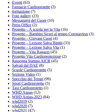
Eventi
(63)
Farmacie Cardioprotette
(2)
formazione
(7)
Foto gallery
(23)
Messaggeri del Cuore
(10)
Press Office
(2)
Progetto – A scuola per la Vita
(16)
Progetto – Bambini Sicuri al tempo Coronavirus
(3)
Progetto – Giovani Cuori
(4)
Progetto – Lezione Salva Bimbi
(33)
Progetto – Lezione Salva Vita
(1)
Progetto – Vita Ragazzi
(45)
Progetto Vita Cardioprotezione
(2)
Rassegna Stampa AICR
(45)
Salvati dal DAE
(8)
Scuole Cardioprotette
(5)
Sezione Video
(1)
Specchio dei Tempi
(99)
Sport Cardioprotetto
(5)
Taxi Cardioprotetto
(1)
WHD Anpas
(12)
WHD Anpas-2023
(84)
whd2019
(2)
whd2020
(7)
whd2021
(47)