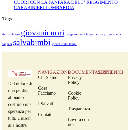
CUORI CON LA FANFARA DEL 3° REGGIMENTO
CARABINIERI LOMBARDIA
Tags
giovanicuori
defibrillatore
progetto a scuola per la vita
progetto vita
salvabimbi
ragazzi
specchio dei tempi
NAVIGAZIONE
DOCUMENTAZIONE
SOSTIENICI
Chi Siamo
Privacy
Policy
Dal dolore di
Cosa
una perdita,
Facciamo
Cookie
abbiamo
Policy
I Salvati
costruito una
Trasparenza
speranza per
Contatti
tutti. Unisciti
Lavora con
noi
alla nostra