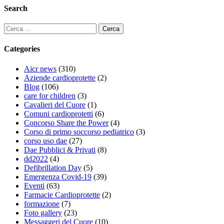
Search
Categories
Aicr news
(310)
Aziende cardioprotette
(2)
Blog
(106)
care for children
(3)
Cavalieri del Cuore
(1)
Comuni cardioprotetti
(6)
Concorso Share the Power
(4)
Corso di primo soccorso pediatrico
(3)
corso uso dae
(27)
Dae Pubblici & Privati
(8)
dd2022
(4)
Defibrillation Day
(5)
Emergenza Covid-19
(39)
Eventi
(63)
Farmacie Cardioprotette
(2)
formazione
(7)
Foto gallery
(23)
Messaggeri del Cuore
(10)