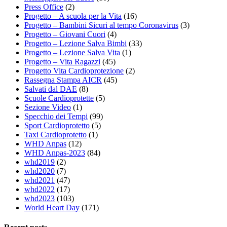
Press Office
(2)
Progetto – A scuola per la Vita
(16)
Progetto – Bambini Sicuri al tempo Coronavirus
(3)
Progetto – Giovani Cuori
(4)
Progetto – Lezione Salva Bimbi
(33)
Progetto – Lezione Salva Vita
(1)
Progetto – Vita Ragazzi
(45)
Progetto Vita Cardioprotezione
(2)
Rassegna Stampa AICR
(45)
Salvati dal DAE
(8)
Scuole Cardioprotette
(5)
Sezione Video
(1)
Specchio dei Tempi
(99)
Sport Cardioprotetto
(5)
Taxi Cardioprotetto
(1)
WHD Anpas
(12)
WHD Anpas-2023
(84)
whd2019
(2)
whd2020
(7)
whd2021
(47)
whd2022
(17)
whd2023
(103)
World Heart Day
(171)