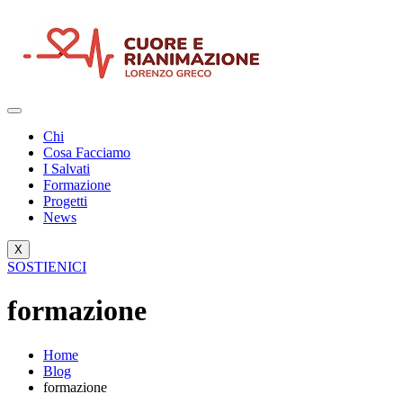
Skip
to
content
Chi
Cosa Facciamo
I Salvati
Formazione
Progetti
News
X
SOSTIENICI
formazione
Home
Blog
formazione