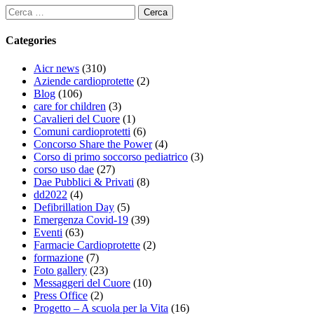
Ricerca
per:
Categories
Aicr news
(310)
Aziende cardioprotette
(2)
Blog
(106)
care for children
(3)
Cavalieri del Cuore
(1)
Comuni cardioprotetti
(6)
Concorso Share the Power
(4)
Corso di primo soccorso pediatrico
(3)
corso uso dae
(27)
Dae Pubblici & Privati
(8)
dd2022
(4)
Defibrillation Day
(5)
Emergenza Covid-19
(39)
Eventi
(63)
Farmacie Cardioprotette
(2)
formazione
(7)
Foto gallery
(23)
Messaggeri del Cuore
(10)
Press Office
(2)
Progetto – A scuola per la Vita
(16)