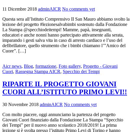
11 Dicembre 2018
adminAICR
No comments yet
Questa sera all’Istituto Comprensivo II San Mauro abbiamo svolto la
lezione del progetto #lezionesalvabimbi sostenuto dalla Fondazione
La Stampa @specchiodeitempi! Mamme, papà, insegnanti,
educatori e anche nonni hanno partecipato attivamente alla serata,
imparando i gesti salva vita in caso di arresto cardiaco e l’uso del
defibrillatore, quello strumento che i bimbi chiamano l’”Amico del
Cuore”. […]
Aicr news
,
Blog
,
formazione
,
Foto gallery
,
Progetto - Giovani
Cuori
,
Rassegna Stampa AICR
,
Specchio dei Tempi
RIPARTE IL PROGETTO GIOVANI
CUORI ALL’ISTITUTO PRIMO LEVI!!
30 Novembre 2018
adminAICR
No comments yet
Con molto piacere, oggi annunciamo la partenza del progetto
Giovani Cuori finanziato dalla Fondazione La Stampa “Specchio
dei Tempi” per il nuovo anno scolastico 2018/2019! La prima
lezione si è svolta presso l’istituto Primo Levi di Torino e hanno