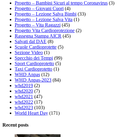
Progetto – Bambini Sicuri al tempo Coronavirus
(3)
Progetto – Giovani Cuori
(4)
Progetto – Lezione Salva Bimbi
(33)
Progetto – Lezione Salva Vita
(1)
Progetto – Vita Ragazzi
(45)
Progetto Vita Cardioprotezione
(2)
Rassegna Stampa AICR
(45)
Salvati dal DAE
(8)
Scuole Cardioprotette
(5)
Sezione Video
(1)
Specchio dei Tempi
(99)
Sport Cardioprotetto
(5)
Taxi Cardioprotetto
(1)
WHD Anpas
(12)
WHD Anpas-2023
(84)
whd2019
(2)
whd2020
(7)
whd2021
(47)
whd2022
(17)
whd2023
(103)
World Heart Day
(171)
Recent posts