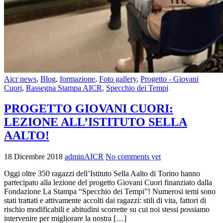
Aicr news
,
Blog
,
formazione
,
Foto gallery
,
Progetto - Giovani
Cuori
,
Rassegna Stampa AICR
,
Specchio dei Tempi
PROGETTO GIOVANI CUORI:
LEZIONE ALL’ISTITUTO SELLA
AALTO!
18 Dicembre 2018
adminAICR
No comments yet
Oggi oltre 350 ragazzi dell’Istituto Sella Aalto di Torino hanno
partecipato alla lezione del progetto Giovani Cuori finanziato dalla
Fondazione La Stampa “Specchio dei Tempi”! Numerosi temi sono
stati trattati e attivamente accolti dai ragazzi: stili di vita, fattori di
rischio modificabili e abitudini scorrette su cui noi stessi possiamo
intervenire per migliorare la nostra […]