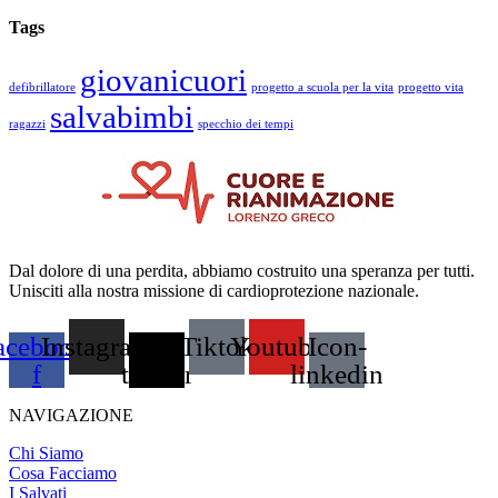
Tags
giovanicuori
defibrillatore
progetto a scuola per la vita
progetto vita
salvabimbi
ragazzi
specchio dei tempi
Dal dolore di una perdita, abbiamo costruito una speranza per tutti.
Unisciti alla nostra missione di cardioprotezione nazionale.
acebook-
Instagram
X-
Tiktok
Youtube
Icon-
f
twitter
linkedin
NAVIGAZIONE
Chi Siamo
Cosa Facciamo
I Salvati