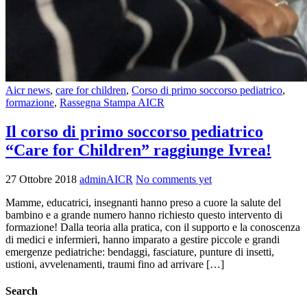
Aicr news
,
care for children
,
Corso di primo soccorso pediatrico
,
formazione
,
Rassegna Stampa AICR
Il corso di primo soccorso pediatrico
“Care for Children” raggiunge Ivrea!
27 Ottobre 2018
adminAICR
No comments yet
Mamme, educatrici, insegnanti hanno preso a cuore la salute del
bambino e a grande numero hanno richiesto questo intervento di
formazione! Dalla teoria alla pratica, con il supporto e la conoscenza
di medici e infermieri, hanno imparato a gestire piccole e grandi
emergenze pediatriche: bendaggi, fasciature, punture di insetti,
ustioni, avvelenamenti, traumi fino ad arrivare […]
Search