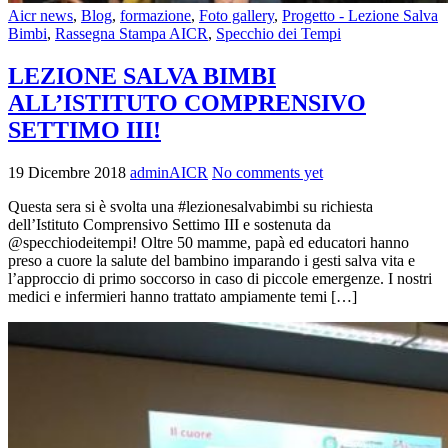
Aicr news
,
Blog
,
formazione
,
Foto gallery
,
Progetto - Lezione Salva
Bimbi
,
Rassegna Stampa AICR
,
Specchio dei Tempi
LEZIONE SALVA BIMBI
ALL’ISTITUTO COMPRENSIVO
SETTIMO III!
19 Dicembre 2018
adminAICR
No comments yet
Questa sera si è svolta una #lezionesalvabimbi su richiesta
dell’Istituto Comprensivo Settimo III e sostenuta da
@specchiodeitempi! Oltre 50 mamme, papà ed educatori hanno
preso a cuore la salute del bambino imparando i gesti salva vita e
l’approccio di primo soccorso in caso di piccole emergenze. I nostri
medici e infermieri hanno trattato ampiamente temi […]