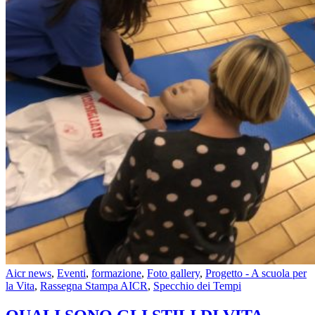
Aicr news
,
Eventi
,
formazione
,
Foto gallery
,
Progetto - A scuola per
la Vita
,
Rassegna Stampa AICR
,
Specchio dei Tempi