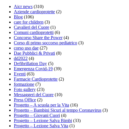
Aicr news
(310)
Aziende cardioprotette
(2)
Blog
(106)
care for children
(3)
Cavalieri del Cuore
(1)
Comuni cardioprotetti
(6)
Concorso Share the Power
(4)
Corso di primo soccorso pediatrico
(3)
corso uso dae
(27)
Dae Pubblici & Privati
(8)
dd2022
(4)
Defibrillation Day
(5)
Emergenza Covid-19
(39)
Eventi
(63)
Farmacie Cardioprotette
(2)
formazione
(7)
Foto gallery
(23)
Messaggeri del Cuore
(10)
Press Office
(2)
Progetto – A scuola per la Vita
(16)
Progetto – Bambini Sicuri al tempo Coronavirus
(3)
Progetto – Giovani Cuori
(4)
Progetto – Lezione Salva Bimbi
(33)
Progetto – Lezione Salva Vita
(1)