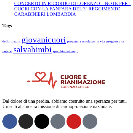
CONCERTO IN RICORDO DI LORENZO – NOTE PER I
CUORI CON LA FANFARA DEL 3° REGGIMENTO
CARABINIERI LOMBARDIA
Tags
giovanicuori
defibrillatore
progetto a scuola per la vita
progetto vita
salvabimbi
ragazzi
specchio dei tempi
Dal dolore di una perdita, abbiamo costruito una speranza per tutti.
Unisciti alla nostra missione di cardioprotezione nazionale.