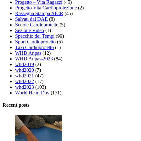
Progetto – Vita Ragazzi
(45)
Progetto Vita Cardioprotezione
(2)
Rassegna Stampa AICR
(45)
Salvati dal DAE
(8)
Scuole Cardioprotette
(5)
Sezione Video
(1)
Specchio dei Tempi
(99)
Sport Cardioprotetto
(5)
Taxi Cardioprotetto
(1)
WHD Anpas
(12)
WHD Anpas-2023
(84)
whd2019
(2)
whd2020
(7)
whd2021
(47)
whd2022
(17)
whd2023
(103)
World Heart Day
(171)
Recent posts