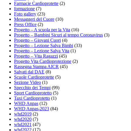
Farmacie Cardioprotette
(2)
formazione
(7)
Foto gallery
(23)
Messaggeri del Cuore
(10)
Press Office
(2)
Progetto – A scuola per la Vita
(16)
Progetto – Bambini Sicuri al tempo Coronavirus
(3)
Progetto – Giovani Cuori
(4)
Progetto – Lezione Salva Bimbi
(33)
Progetto – Lezione Salva Vita
(1)
Progetto – Vita Ragazzi
(45)
Progetto Vita Cardioprotezione
(2)
Rassegna Stampa AICR
(45)
Salvati dal DAE
(8)
Scuole Cardioprotette
(5)
Sezione Video
(1)
Specchio dei Tempi
(99)
Sport Cardioprotetto
(5)
Taxi Cardioprotetto
(1)
WHD Anpas
(12)
WHD Anpas-2023
(84)
whd2019
(2)
whd2020
(7)
whd2021
(47)
whd2022
(17)