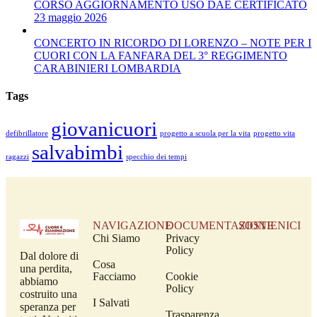
CORSO AGGIORNAMENTO USO DAE CERTIFICATO
23 maggio 2026
CONCERTO IN RICORDO DI LORENZO – NOTE PER I
CUORI CON LA FANFARA DEL 3° REGGIMENTO
CARABINIERI LOMBARDIA
Tags
giovanicuori
defibrillatore
progetto a scuola per la vita
progetto vita
salvabimbi
ragazzi
specchio dei tempi
NAVIGAZIONE
DOCUMENTAZIONE
SOSTIENICI
Chi Siamo
Privacy
Policy
Dal dolore di
Cosa
una perdita,
Facciamo
Cookie
abbiamo
Policy
costruito una
I Salvati
speranza per
Trasparenza