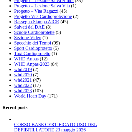
Progetto – Lezione Salva Bimbi
(33)
Progetto – Lezione Salva Vita
(1)
Progetto – Vita Ragazzi
(45)
Progetto Vita Cardioprotezione
(2)
Rassegna Stampa AICR
(45)
Salvati dal DAE
(8)
Scuole Cardioprotette
(5)
Sezione Video
(1)
Specchio dei Tempi
(99)
Sport Cardioprotetto
(5)
Taxi Cardioprotetto
(1)
WHD Anpas
(12)
WHD Anpas-2023
(84)
whd2019
(2)
whd2020
(7)
whd2021
(47)
whd2022
(17)
whd2023
(103)
World Heart Day
(171)
Recent posts
CORSO BASE CERTIFICATO USO DEL
DEFIBRILLATORE 23 maggio 2026