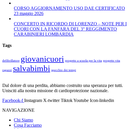
CORSO AGGIORNAMENTO USO DAE CERTIFICATO
23 maggio 2026
CONCERTO IN RICORDO DI LORENZO – NOTE PER I
CUORI CON LA FANFARA DEL 3° REGGIMENTO
CARABINIERI LOMBARDIA
Tags
giovanicuori
defibrillatore
progetto a scuola per la vita
progetto vita
salvabimbi
ragazzi
specchio dei tempi
Dal dolore di una perdita, abbiamo costruito una speranza per tutti.
Unisciti alla nostra missione di cardioprotezione nazionale.
Facebook-f
Instagram
X-twitter
Tiktok
Youtube
Icon-linkedin
NAVIGAZIONE
Chi Siamo
Cosa Facciamo