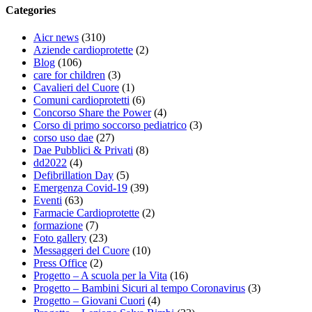
Categories
Aicr news
(310)
Aziende cardioprotette
(2)
Blog
(106)
care for children
(3)
Cavalieri del Cuore
(1)
Comuni cardioprotetti
(6)
Concorso Share the Power
(4)
Corso di primo soccorso pediatrico
(3)
corso uso dae
(27)
Dae Pubblici & Privati
(8)
dd2022
(4)
Defibrillation Day
(5)
Emergenza Covid-19
(39)
Eventi
(63)
Farmacie Cardioprotette
(2)
formazione
(7)
Foto gallery
(23)
Messaggeri del Cuore
(10)
Press Office
(2)
Progetto – A scuola per la Vita
(16)
Progetto – Bambini Sicuri al tempo Coronavirus
(3)
Progetto – Giovani Cuori
(4)